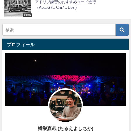
アドリブ練習のおすすめコード進行
（Ab→G7→Cm7→Eb7 )
音楽理論
プロフィール
樽栄嘉哉 (たるえよしちか)